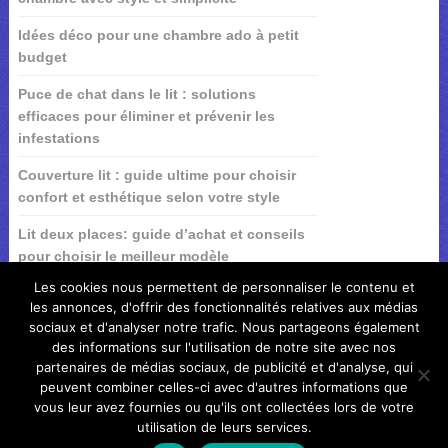
Idées déco pour une chambre ado à petit
budget
Puce de chat dans le lit : solutions
efficaces pour éliminer et prévenir les
infestations
Couverture lit : guide ultime pour choisir
confort et esthétique selon votre style
Lit deux places: guide d’achat et conseils
pour choisir le meilleur modèle
Les cookies nous permettent de personnaliser le contenu et
les annonces, d'offrir des fonctionnalités relatives aux médias
sociaux et d'analyser notre trafic. Nous partageons également
des informations sur l'utilisation de notre site avec nos
partenaires de médias sociaux, de publicité et d'analyse, qui
peuvent combiner celles-ci avec d'autres informations que
vous leur avez fournies ou qu'ils ont collectées lors de votre
utilisation de leurs services.
Idee et astuce de la maison
Copyright © 2026.