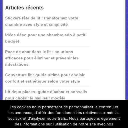
Articles récents
Stickers tête de lit : transformez votre
chambre avec style et simplicité
Idées déco pour une chambre ado à petit
budget
Puce de chat dans le lit : solutions
efficaces pour éliminer et prévenir les
infestations
Couverture lit : guide ultime pour choisir
confort et esthétique selon votre style
Lit deux places: guide d’achat et conseils
pour choisir le meilleur modèle
Les cookies nous permettent de personnaliser le contenu et
les annonces, d'offrir des fonctionnalités relatives aux médias
sociaux et d'analyser notre trafic. Nous partageons également
des informations sur l'utilisation de notre site avec nos