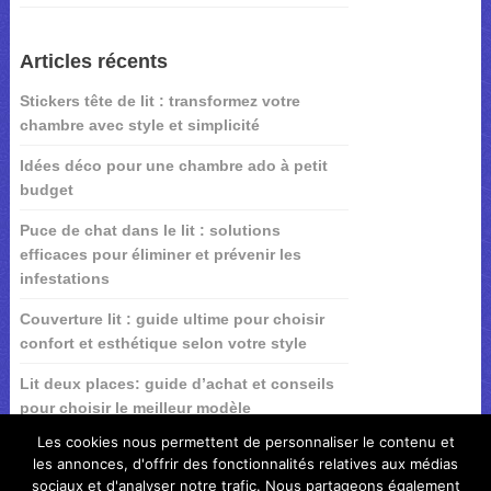
Articles récents
Stickers tête de lit : transformez votre
chambre avec style et simplicité
Idées déco pour une chambre ado à petit
budget
Puce de chat dans le lit : solutions
efficaces pour éliminer et prévenir les
infestations
Couverture lit : guide ultime pour choisir
confort et esthétique selon votre style
Lit deux places: guide d’achat et conseils
pour choisir le meilleur modèle
Les cookies nous permettent de personnaliser le contenu et
les annonces, d'offrir des fonctionnalités relatives aux médias
sociaux et d'analyser notre trafic. Nous partageons également