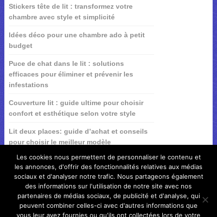
Stickers tête de lit : transformez votre
chambre avec style et simplicité
Idées déco pour une chambre ado à petit
budget
Puce de chat dans le lit : solutions
efficaces pour éliminer et prévenir les
infestations
Couverture lit : guide ultime pour choisir
confort et esthétique selon votre style
Lit deux places: guide d’achat et conseils
pour choisir le meilleur modèle
Les cookies nous permettent de personnaliser le contenu et
les annonces, d'offrir des fonctionnalités relatives aux médias
sociaux et d'analyser notre trafic. Nous partageons également
des informations sur l'utilisation de notre site avec nos
partenaires de médias sociaux, de publicité et d'analyse, qui
peuvent combiner celles-ci avec d'autres informations que
vous leur avez fournies ou qu'ils ont collectées lors de votre