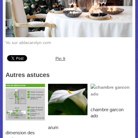
Vu sur ablacarolyn.com
Pin It
Autres astuces
chambre garcon
ado
arum
dimension des