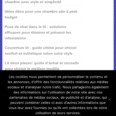
chambre avec style et simplicité
Idées déco pour une chambre ado à petit
budget
Puce de chat dans le lit : solutions
efficaces pour éliminer et prévenir les
infestations
Couverture lit : guide ultime pour choisir
confort et esthétique selon votre style
Lit deux places: guide d’achat et conseils
pour choisir le meilleur modèle
Les cookies nous permettent de personnaliser le contenu et
les annonces, d'offrir des fonctionnalités relatives aux médias
sociaux et d'analyser notre trafic. Nous partageons également
des informations sur l'utilisation de notre site avec nos
partenaires de médias sociaux, de publicité et d'analyse, qui
peuvent combiner celles-ci avec d'autres informations que
vous leur avez fournies ou qu'ils ont collectées lors de votre
utilisation de leurs services.
Idee et astuce de la maison
Copyright © 2026.