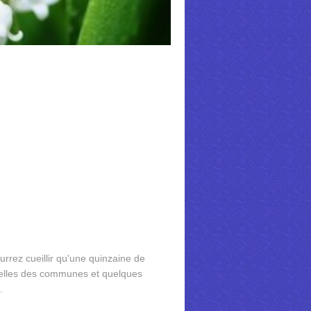
urrez cueillir qu'une quinzaine de
quelles des communes et quelques
.