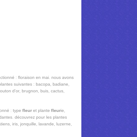
ectionné : floraison en mai. nous avons
lantes suivantes : bacopa, badiane,
outon d'or, brugnon, buis, cactus,
ionné : type
fleur
et plante
fleur
ie,
dantes. découvrez pour les plantes
iens, iris, jonquille, lavande, luzerne,