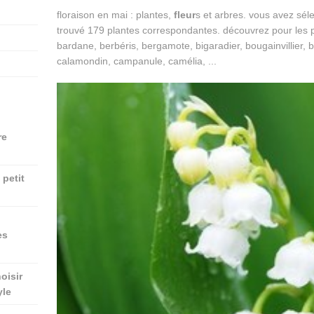
floraison en mai : plantes,
fleur
s et arbres. vous avez sél
trouvé 179 plantes correspondantes. découvrez pour les p
bardane, berbéris, bergamote, bigaradier, bougainvillier, b
calamondin, campanule, camélia, ...
re
petit
es
oisir
yle