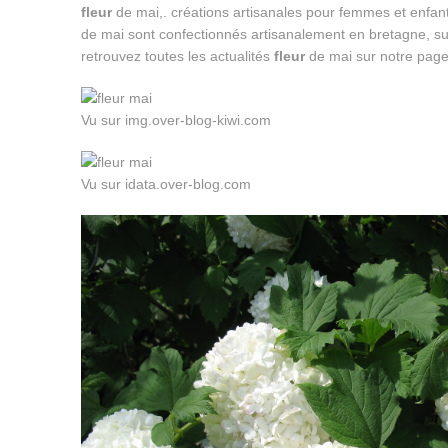
fleur
de mai,. créations artisanales pour femmes et enfant
de mai sont confectionnés artisanalement en bretagne, s
retrouvez toutes les actualités
fleur
de mai sur notre page 
Vu sur img.over-blog-kiwi.com
Vu sur idata.over-blog.com