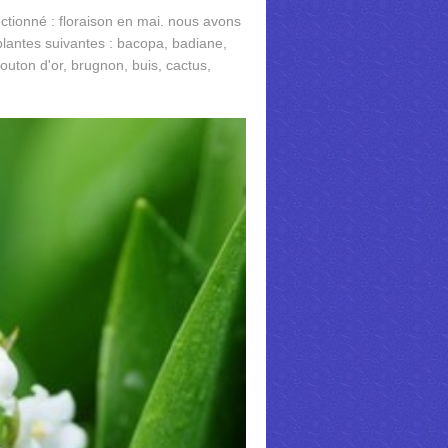
ectionné : floraison en mai. nous avons
lantes suivantes : bacopa, badiane,
outon d'or, brugnon, buis, cactus,