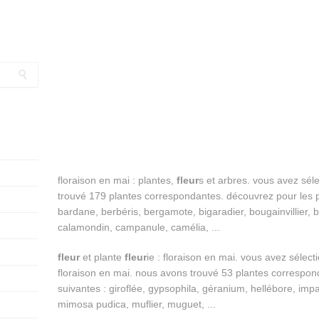
floraison en mai : plantes,
fleur
s et arbres. vous avez sél
trouvé 179 plantes correspondantes. découvrez pour les p
bardane, berbéris, bergamote, bigaradier, bougainvillier, b
calamondin, campanule, camélia, ...
fleur
et plante
fleur
ie : floraison en mai. vous avez sélect
floraison en mai. nous avons trouvé 53 plantes correspon
suivantes : giroflée, gypsophila, géranium, hellébore, impat
mimosa pudica, muflier, muguet, ...