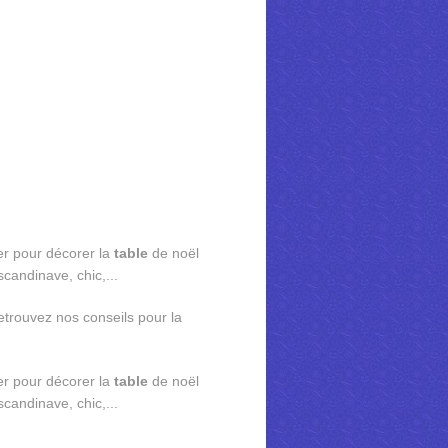
er pour décorer la
table
de noël
scandinave, chic,...
etrouvez nos conseils pour la
er pour décorer la
table
de noël
scandinave, chic,...