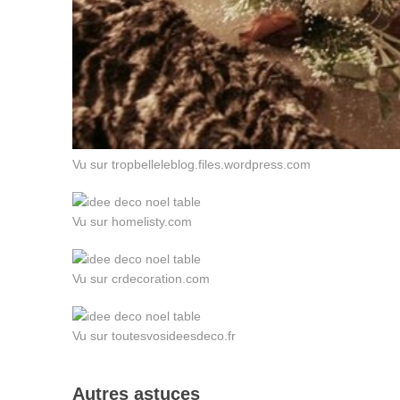
Vu sur tropbelleleblog.files.wordpress.com
Vu sur homelisty.com
Vu sur crdecoration.com
Vu sur toutesvosideesdeco.fr
Autres astuces