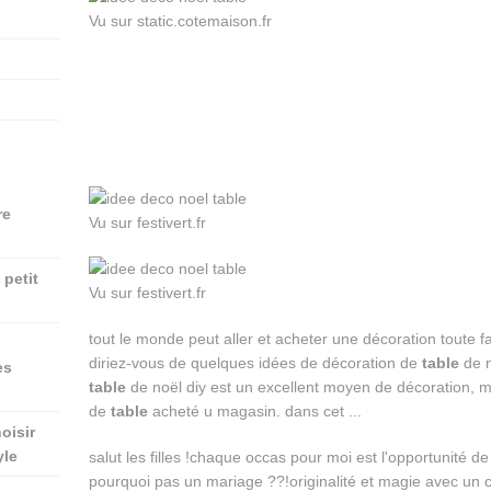
Vu sur static.cotemaison.fr
re
Vu sur festivert.fr
petit
Vu sur festivert.fr
tout le monde peut aller et acheter une décoration toute f
diriez-vous de quelques idées de décoration de
table
de n
es
table
de noël diy est un excellent moyen de décoration, m
de
table
acheté u magasin. dans cet ...
oisir
yle
salut les filles !chaque occas pour moi est l'opportunité d
pourquoi pas un mariage ??!originalité et magie avec un