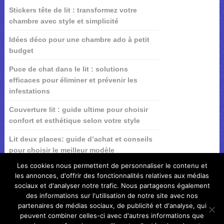
Stickers tête de lit : transformez votre
chambre avec style et simplicité
Idées déco pour une chambre ado à petit
budget
Puce de chat dans le lit : solutions
efficaces pour éliminer et prévenir les
infestations
Couverture lit : guide ultime pour choisir
confort et esthétique selon votre style
Lit deux places: guide d’achat et conseils
pour choisir le meilleur modèle
Les cookies nous permettent de personnaliser le contenu et
les annonces, d'offrir des fonctionnalités relatives aux médias
sociaux et d'analyser notre trafic. Nous partageons également
des informations sur l'utilisation de notre site avec nos
partenaires de médias sociaux, de publicité et d'analyse, qui
peuvent combiner celles-ci avec d'autres informations que