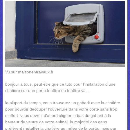
Vu sur maisonentravaux.fr
bonjour à tous, peut être que ce tuto pour l'installation d'une
chatière sur une porte fenêtre ou fenêtre va ...
la plupart du temps, vous trouverez un gabarit avec la chatière
pour pouvoir découper l'ouverture dans votre porte sans trop
d'effort. vous devrez d'abord aligner le bas du gabarit à la
hauteur du ventre de votre animal. la majorité des gens
préfèrent
installer
la chatière au milieu de la porte, mais par