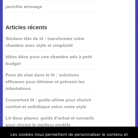
jacinthe arrosage
Articles récents
Stickers tête de lit : transformez votre
chambre avec style et simplicité
Idées déco pour une chambre ado à petit
budget
Puce de chat dans le lit : solutions
efficaces pour éliminer et prévenir les
infestations
Couverture lit : guide ultime pour choisir
confort et esthétique selon votre style
Lit deux places: guide d’achat et conseils
pour choisir le meilleur modèle
Les cookies nous permettent de personnaliser le contenu et