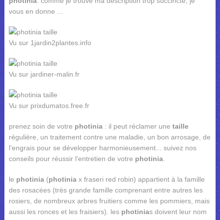
photinia
. comme je trouve ma description trop succincte, je
vous en donne ...
Vu sur 1jardin2plantes.info
Vu sur jardiner-malin.fr
Vu sur prixdumatos.free.fr
prenez soin de votre
photinia
: il peut réclamer une
taille
régulière, un traitement contre une maladie, un bon arrosage, de
l'engrais pour se développer harmonieusement... suivez nos
conseils pour réussir l'entretien de votre
photinia
.
le
photinia
(
photinia
x fraseri red robin) appartient à la famille
des rosacées (très grande famille comprenant entre autres les
rosiers, de nombreux arbres fruitiers comme les pommiers, mais
aussi les ronces et les fraisiers). les
photinia
s doivent leur nom