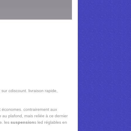
 sur cdiscount. livraison rapide,
et économes. contrairement aux
e au plafond, mais reliée à ce dernier
e. les
suspension
s led réglables en