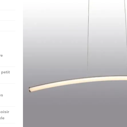
re
petit
es
oisir
yle