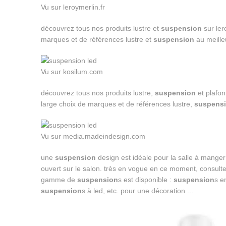
Vu sur leroymerlin.fr
découvrez tous nos produits lustre et
suspension
sur ler
marques et de références lustre et
suspension
au meilleu
Vu sur kosilum.com
découvrez tous nos produits lustre,
suspension
et plafon
large choix de marques et de références lustre,
suspens
Vu sur media.madeindesign.com
une
suspension
design est idéale pour la salle à mange
ouvert sur le salon. très en vogue en ce moment, consulte
gamme de
suspension
s est disponible :
suspension
s e
suspension
s à led, etc. pour une décoration ...