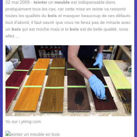
22 mai 2009 -
teinter
un
meuble
est indispensable dans
pratiquement tous les cas, car cette mise en teinte va ressortir
toutes les qualités du
bois
et masquer beaucoup de ses défauts.
tout d'abord, il faut savoir que vous ne ferez pas de miracle avec
un
bois
qui est moche mais si le
bois
est de belle qualité, vous
allez ...
Vu sur i.ytimg.com