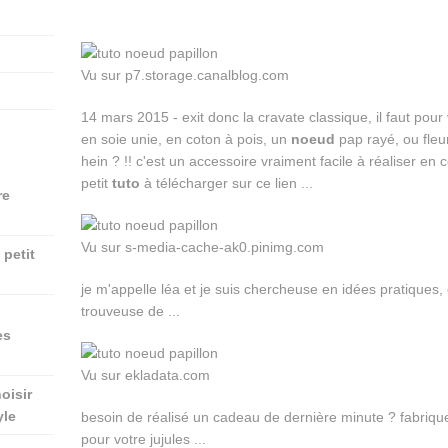
Vu sur p7.storage.canalblog.com
14 mars 2015 - exit donc la cravate classique, il faut pou
en soie unie, en coton à pois, un
noeud
pap rayé, ou fleur
hein ? !! c'est un accessoire vraiment facile à réaliser en 
petit
tuto
à télécharger sur ce lien ...
re
Vu sur s-media-cache-ak0.pinimg.com
petit
je m'appelle léa et je suis chercheuse en idées pratiques,
trouveuse de ...
es
Vu sur ekladata.com
oisir
yle
besoin de réalisé un cadeau de dernière minute ? fabri
pour votre jujules ...