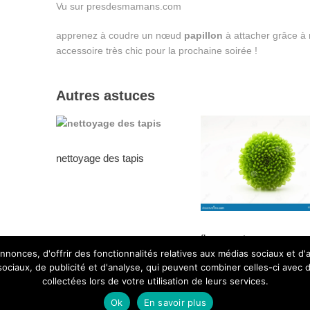
Vu sur presdesmamans.com
apprenez à coudre un nœud
papillon
à attacher grâce à
accessoire très chic pour la prochaine soirée !
Autres astuces
nettoyage des tapis
fleurs verte
nonces, d'offrir des fonctionnalités relatives aux médias sociaux et d
 sociaux, de publicité et d'analyse, qui peuvent combiner celles-ci avec 
collectées lors de votre utilisation de leurs services.
 © 2026.
des millie
Ok
En savoir plus